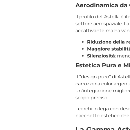
Aerodinamica da
Il profilo dell’Astella è
settore aerospaziale. L
accattivante ma ha vanta
Riduzione della r
Maggiore stabilit
Silenziosità
: meno
Estetica Pura e M
Il “design puro” di Aste
carrozzeria color argent
un’integrazione miglior
scopo preciso.
I cerchi in lega con des
pacchetto estetico che f
La Gamma Aste