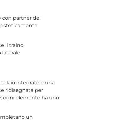
ne con partner del
lo esteticamente
 il traino
 laterale
 telaio integrato e una
te ridisegnata per
ue: ogni elemento ha uno
 completano un