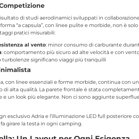
 Competizione
 il risultato di studi aerodinamici sviluppati in collaborazio
a forma “a capsula”, con linee pulite e morbide, non è so
ggi pratici misurabili:
esistenza al vento
: minor consumo di carburante durante
à
: comportamento più sicuro ad alte velocità e con vento
 turbolenze significano viaggi più tranquilli
inimalista
lla, con linee essenziali e forme morbide, continua con un
o di alta qualità. La parete frontale è stata completamen
e e un look più elegante. Non ci sono aggiunte superfl
ign esclusivo Adria e l’illuminazione LED full posteriore
a girare la testa in ogni camping.
lla: Un Layout per Ogni Esigenza