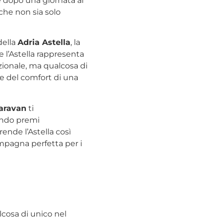
e dopo una giornata al
che non sia solo
della
Adria Astella
, la
e l’Astella rappresenta
zionale, ma qualcosa di
e del comfort di una
aravan
ti
endo premi
ende l’Astella così
compagna perfetta per i
lcosa di unico nel