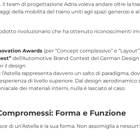
Il team di progettazione Adria voleva andare oltre la tra
aggi della mobilità del traino uniti agli spazi generosi e a
 prodotto rivoluzionario che ha ottenuto riconoscimenti i
novation Awards
(per “Concept complessivo” e “Layout”
Best”
dell’Automotive Brand Contest del German Design
r il design
 l’Astella rappresenta davvero un salto di paradigma, dov
’esperienza di livello superiore. Dal design aerodinamico
niacale dei materiali interni, nulla è lasciato al caso.
Compromessi: Forma e Funzione
ce di un’Astella è la sua forma. Non assomiglia a nessun’a