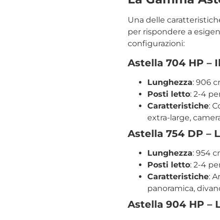
Una delle caratteristiche
per rispondere a esigen
configurazioni:
Astella 704 HP – I
Lunghezza
: 906 c
Posti letto
: 2-4 p
Caratteristiche
: C
extra-large, camera
Astella 754 DP – 
Lunghezza
: 954 
Posti letto
: 2-4 p
Caratteristiche
: A
panoramica, divano 
Astella 904 HP – 