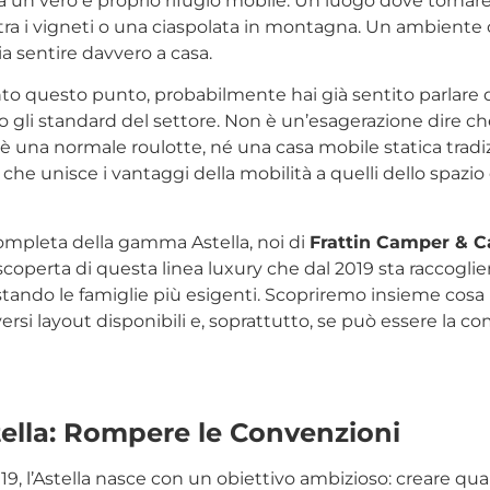
 un vero e proprio rifugio mobile. Un luogo dove tornar
ra i vigneti o una ciaspolata in montagna. Un ambiente 
a sentire davvero a casa.
to questo punto, probabilmente hai già sentito parlare 
o gli standard del settore. Non è un’esagerazione dire ch
 è una normale roulotte, né una casa mobile statica tradi
 unisce i vantaggi della mobilità a quelli dello spazio 
ompleta della gamma Astella, noi di
Frattin Camper & C
operta di questa linea luxury che dal 2019 sta raccogli
tando le famiglie più esigenti. Scopriremo insieme cosa r
iversi layout disponibili e, soprattutto, se può essere la 
stella: Rompere le Convenzioni
19, l’Astella nasce con un obiettivo ambizioso: creare qua