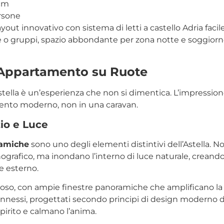
 cm
ersone
ayout innovativo con sistema di letti a castello Adria facile
 o gruppi, spazio abbondante per zona notte e soggiorn
n Appartamento su Ruote
Astella è un’esperienza che non si dimentica. L’impressio
ento moderno, non in una caravan.
io e Luce
ramiche
sono uno degli elementi distintivi dell’Astella.
grafico, ma inondano l’interno di luce naturale, crean
e esterno.
arioso, con ampie finestre panoramiche che amplificano la
connessi, progettati secondo principi di design moderno d
spirito e calmano l’anima.