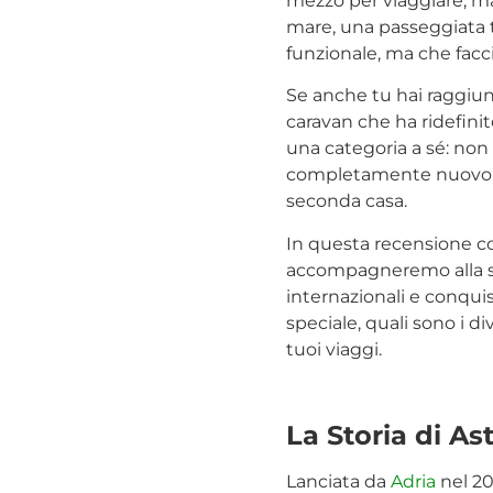
mezzo per viaggiare, ma
mare, una passeggiata t
funzionale, ma che facci
Se anche tu hai raggiun
caravan che ha ridefinit
una categoria a sé: non
completamente nuovo che
seconda casa.
In questa recensione c
accompagneremo alla sc
internazionali e conquis
speciale, quali sono i d
tuoi viaggi.
La Storia di A
Lanciata da
Adria
nel 20