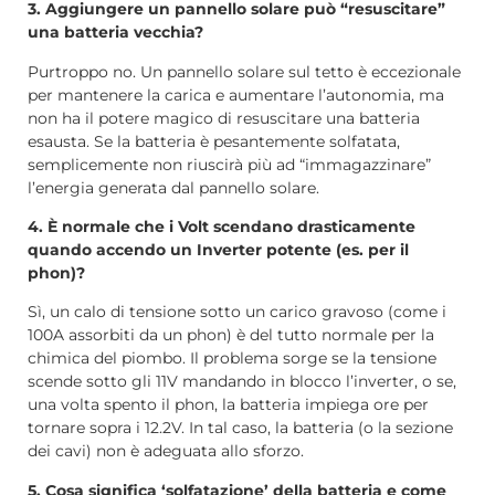
3. Aggiungere un pannello solare può “resuscitare”
una batteria vecchia?
Purtroppo no. Un pannello solare sul tetto è eccezionale
per mantenere la carica e aumentare l’autonomia, ma
non ha il potere magico di resuscitare una batteria
esausta. Se la batteria è pesantemente solfatata,
semplicemente non riuscirà più ad “immagazzinare”
l’energia generata dal pannello solare.
4. È normale che i Volt scendano drasticamente
quando accendo un Inverter potente (es. per il
phon)?
Sì, un calo di tensione sotto un carico gravoso (come i
100A assorbiti da un phon) è del tutto normale per la
chimica del piombo. Il problema sorge se la tensione
scende sotto gli 11V mandando in blocco l’inverter, o se,
una volta spento il phon, la batteria impiega ore per
tornare sopra i 12.2V. In tal caso, la batteria (o la sezione
dei cavi) non è adeguata allo sforzo.
5. Cosa significa ‘solfatazione’ della batteria e come