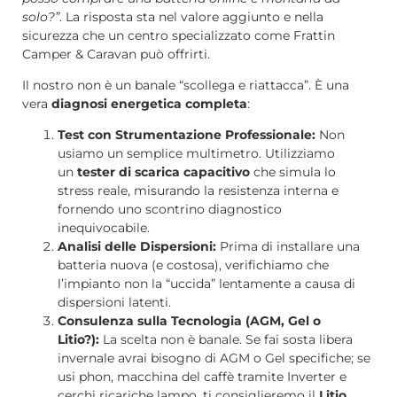
solo?”
. La risposta sta nel valore aggiunto e nella
sicurezza che un centro specializzato come Frattin
Camper & Caravan può offrirti.
Il nostro non è un banale “scollega e riattacca”. È una
vera
diagnosi energetica completa
:
Test con Strumentazione Professionale:
Non
usiamo un semplice multimetro. Utilizziamo
un
tester di scarica capacitivo
che simula lo
stress reale, misurando la resistenza interna e
fornendo uno scontrino diagnostico
inequivocabile.
Analisi delle Dispersioni:
Prima di installare una
batteria nuova (e costosa), verifichiamo che
l’impianto non la “uccida” lentamente a causa di
dispersioni latenti.
Consulenza sulla Tecnologia (AGM, Gel o
Litio?):
La scelta non è banale. Se fai sosta libera
invernale avrai bisogno di AGM o Gel specifiche; se
usi phon, macchina del caffè tramite Inverter e
cerchi ricariche lampo, ti consiglieremo il
Litio