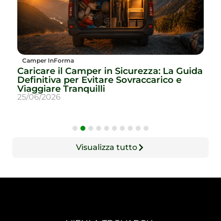
Camper InForma
Caricare il Camper in Sicurezza: La Guida
T
Definitiva per Evitare Sovraccarico e
p
Viaggiare Tranquilli
Q
25/06/2026
1
Visualizza tutto