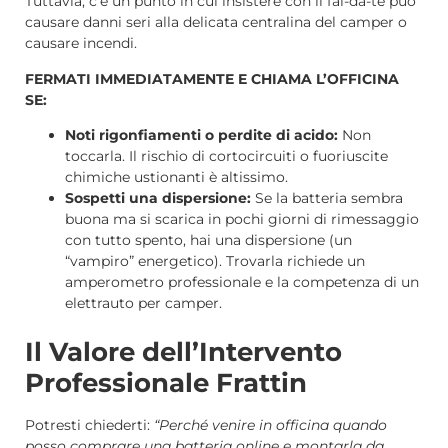
Tuttavia, c’è un punto in cui insistere con il fai-da-te può
causare danni seri alla delicata centralina del camper o
causare incendi.
FERMATI IMMEDIATAMENTE E CHIAMA L’OFFICINA
SE:
Noti rigonfiamenti o perdite di acido:
Non
toccarla. Il rischio di cortocircuiti o fuoriuscite
chimiche ustionanti è altissimo.
Sospetti una dispersione:
Se la batteria sembra
buona ma si scarica in pochi giorni di rimessaggio
con tutto spento, hai una dispersione (un
“vampiro” energetico). Trovarla richiede un
amperometro professionale e la competenza di un
elettrauto per camper.
Il Valore dell’Intervento
Professionale Frattin
Potresti chiederti:
“Perché venire in officina quando
posso comprare una batteria online e montarla da