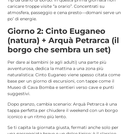
Tip da diario di bordo: in questa prima giornata non
caricare troppe visite “a orario”. Concentrati su
atmosfera, passeggio e cena presto—domani serve un
po’ di energie.
Giorno 2: Cinto Euganeo
(natura) + Arquà Petrarca (il
borgo che sembra un set)
Per dare ai bambini (e agli adulti) una parte più
avventurosa, dedica la mattina a una zona più
naturalistica: Cinto Euganeo viene spesso citata come
base per un giorno di escursioni, con tappe come il
Museo di Cava Bomba e sentieri verso cave e punti
suggestivi.
Dopo pranzo, cambia scenario: Arquà Petrarca è una
tappa perfetta per chiudere il weekend con un borgo
iconico e un ritmo più lento.
Se ti capita la giornata giusta, fermati anche solo per
una passeggiata breve e un dolce tipico: è il classico