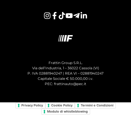
Frattin Group S.R.L.
Via dell’Industria, 1 – 36022 Cassola (VI)
P. IVA 02881940247 | REA VI – 02881940247
Capitale Sociale € 50.000,00 i.v.
PEC: frattinauto@pec.it
Privacy Policy
Cookie Policy
Termini e Condizioni
Modulo di whistleblowing