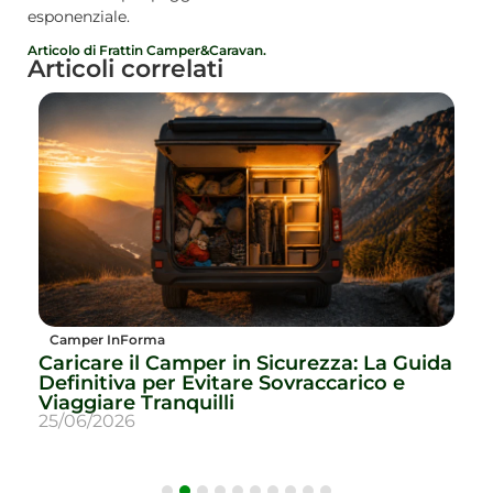
esponenziale.
Articolo di Frattin Camper&Caravan.
Articoli correlati
Camper InForma
Caricare il Camper in Sicurezza: La Guida
T
Definitiva per Evitare Sovraccarico e
p
Viaggiare Tranquilli
Q
25/06/2026
1