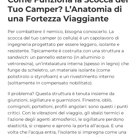
Tuo Camper? L’Anatomia di
una Fortezza Viaggiante
Per combattere il nemico, bisogna conoscerlo. La
scocca del tuo camper (o cellula) è un capolavoro di
ingegneria progettato per essere leggero, isolante e
resistente. Tipicamente è costruita con una struttura a
sandwich: un pannello esterno (in alluminio o
vetroresina), un’intelaiatura interna (spesso in legno) che
funge da scheletro, un materiale isolante (come
polistirolo o styrofoam) e un rivestimento interno
(solitamente in compensato nobilitato).
Il problema? Questa struttura è tenuta insieme da
giunzioni, sigillature e guarnizioni. Finestre, oblò,
comignoli, portelloni, profili angolari: sono questi i punti
critici. Con le vibrazioni del viaggio, gli sbalzi termici e
l’azione degli agenti atmosferici, le sigillature perdono
elasticità, si crepano e aprono la porta all’acqua. E una
volta che l’acqua entra, l’isolante si impregna come una