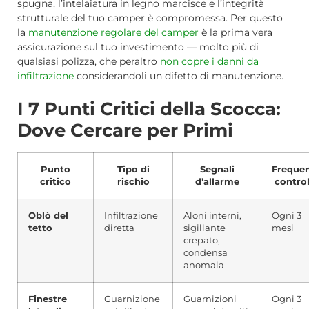
spugna, l’intelaiatura in legno marcisce e l’integrità
strutturale del tuo camper è compromessa. Per questo
la
manutenzione regolare del camper
è la prima vera
assicurazione sul tuo investimento — molto più di
qualsiasi polizza, che peraltro
non copre i danni da
infiltrazione
considerandoli un difetto di manutenzione.
I 7 Punti Critici della Scocca:
Dove Cercare per Primi
Punto
Tipo di
Segnali
Freque
critico
rischio
d’allarme
control
Oblò del
Infiltrazione
Aloni interni,
Ogni 3
tetto
diretta
sigillante
mesi
crepato,
condensa
anomala
Finestre
Guarnizione
Guarnizioni
Ogni 3