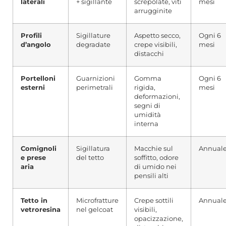
laterali
+ sigillante
screpolate, viti
mesi
arrugginite
Profili
Sigillature
Aspetto secco,
Ogni 6
d’angolo
degradate
crepe visibili,
mesi
distacchi
Portelloni
Guarnizioni
Gomma
Ogni 6
esterni
perimetrali
rigida,
mesi
deformazioni,
segni di
umidità
interna
Comignoli
Sigillatura
Macchie sul
Annual
e prese
del tetto
soffitto, odore
aria
di umido nei
pensili alti
Tetto in
Microfratture
Crepe sottili
Annual
vetroresina
nel gelcoat
visibili,
opacizzazione,