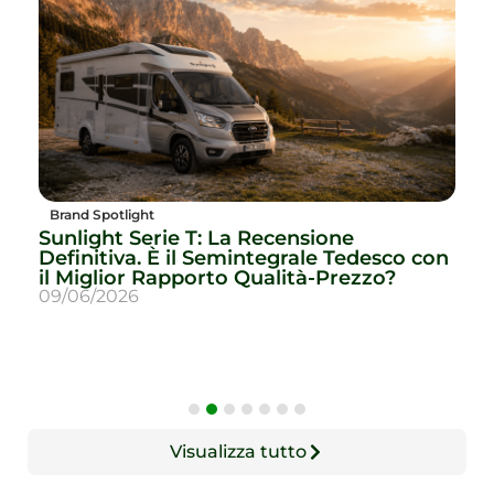
Brand Spotlight
Sunlight Serie T: La Recensione
Definitiva. È il Semintegrale Tedesco con
il Miglior Rapporto Qualità-Prezzo?
A
09/06/2026
u
1
Visualizza tutto