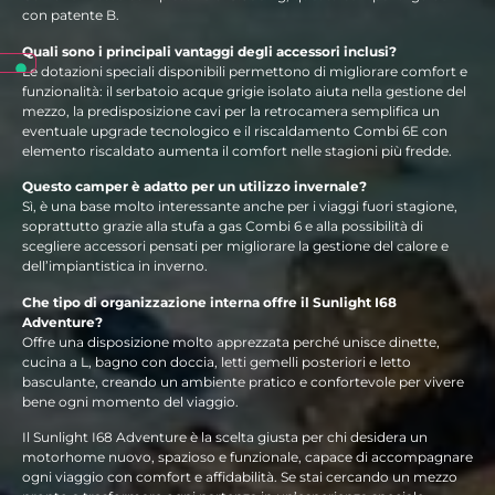
con patente B.
Quali sono i principali vantaggi degli accessori inclusi?
Le dotazioni speciali disponibili permettono di migliorare comfort e
funzionalità: il serbatoio acque grigie isolato aiuta nella gestione del
mezzo, la predisposizione cavi per la retrocamera semplifica un
eventuale upgrade tecnologico e il riscaldamento Combi 6E con
elemento riscaldato aumenta il comfort nelle stagioni più fredde.
Questo camper è adatto per un utilizzo invernale?
Sì, è una base molto interessante anche per i viaggi fuori stagione,
soprattutto grazie alla stufa a gas Combi 6 e alla possibilità di
scegliere accessori pensati per migliorare la gestione del calore e
dell’impiantistica in inverno.
Che tipo di organizzazione interna offre il Sunlight I68
Adventure?
Offre una disposizione molto apprezzata perché unisce dinette,
cucina a L, bagno con doccia, letti gemelli posteriori e letto
basculante, creando un ambiente pratico e confortevole per vivere
bene ogni momento del viaggio.
Il Sunlight I68 Adventure è la scelta giusta per chi desidera un
motorhome nuovo, spazioso e funzionale, capace di accompagnare
ogni viaggio con comfort e affidabilità. Se stai cercando un mezzo