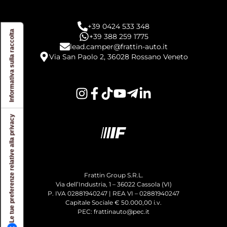
+39 0424 533 348
Informativa sulla raccolta
+39 388 259 1775
lead.camper@frattin-auto.it
Via San Paolo 2, 36028 Rossano Veneto
Le tue preferenze relative alla privacy
Frattin Group S.R.L.
Via dell’Industria, 1 – 36022 Cassola (VI)
P. IVA 02881940247 | REA VI – 02881940247
Capitale Sociale € 50.000,00 i.v.
PEC: frattinauto@pec.it