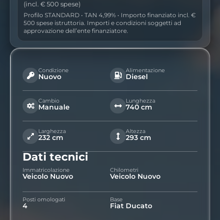
(incl. € 500 spese)
Profilo STANDARD • TAN 4,99% • Importo finanziato incl. €
500 spese istruttoria. Importi e condizioni soggetti ad
approvazione dell’ente finanziatore.
Condizione
Alimentazione
Nuovo
Diesel
Cambio
Lunghezza
Manuale
740 cm
Larghezza
Altezza
232 cm
293 cm
Dati tecnici
Immatricolazione
Chilometri
Veicolo Nuovo
Veicolo Nuovo
Posti omologati
Base
4
Fiat Ducato