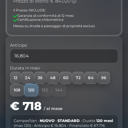
Prezzo di listino: € 84.020 ⓘ
Il Prezzo INCLUDE:
Garanzia di conformità di 12 mesi
Certificazione chilometrica
Messa su strada e passaggio di proprietà esclusi.
Anticipo
Durata in mesi
12
24
36
48
60
72
84
96
108
120
132
144
€ 718
/ al mese
Camper/Van •
NUOVO
•
STANDARD
• Durata
120 mesi
(max 120) • Anticipo € 16.804 • Finanziato € 67.716