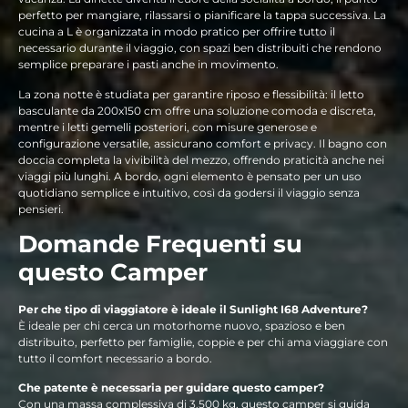
perfetto per mangiare, rilassarsi o pianificare la tappa successiva. La
cucina a L è organizzata in modo pratico per offrire tutto il
necessario durante il viaggio, con spazi ben distribuiti che rendono
semplice preparare i pasti anche in movimento.
La zona notte è studiata per garantire riposo e flessibilità: il letto
basculante da 200x150 cm offre una soluzione comoda e discreta,
mentre i letti gemelli posteriori, con misure generose e
configurazione versatile, assicurano comfort e privacy. Il bagno con
doccia completa la vivibilità del mezzo, offrendo praticità anche nei
viaggi più lunghi. A bordo, ogni elemento è pensato per un uso
quotidiano semplice e intuitivo, così da godersi il viaggio senza
pensieri.
Domande Frequenti su
questo Camper
Per che tipo di viaggiatore è ideale il Sunlight I68 Adventure?
È ideale per chi cerca un motorhome nuovo, spazioso e ben
distribuito, perfetto per famiglie, coppie e per chi ama viaggiare con
tutto il comfort necessario a bordo.
Che patente è necessaria per guidare questo camper?
Con una massa complessiva di 3.500 kg, questo camper si guida