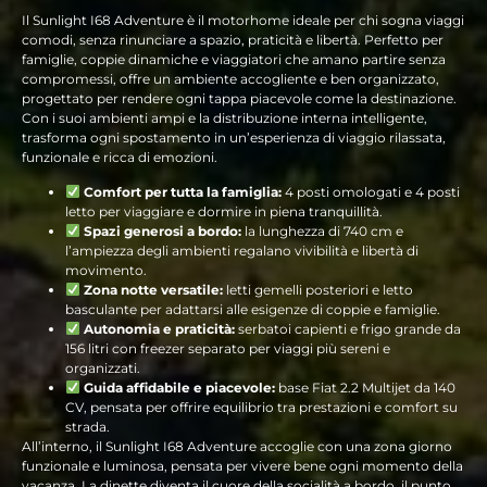
Il Sunlight I68 Adventure è il motorhome ideale per chi sogna viaggi
comodi, senza rinunciare a spazio, praticità e libertà. Perfetto per
famiglie, coppie dinamiche e viaggiatori che amano partire senza
compromessi, offre un ambiente accogliente e ben organizzato,
progettato per rendere ogni tappa piacevole come la destinazione.
Con i suoi ambienti ampi e la distribuzione interna intelligente,
trasforma ogni spostamento in un’esperienza di viaggio rilassata,
funzionale e ricca di emozioni.
Comfort per tutta la famiglia:
4 posti omologati e 4 posti
letto per viaggiare e dormire in piena tranquillità.
Spazi generosi a bordo:
la lunghezza di 740 cm e
l’ampiezza degli ambienti regalano vivibilità e libertà di
movimento.
Zona notte versatile:
letti gemelli posteriori e letto
basculante per adattarsi alle esigenze di coppie e famiglie.
Autonomia e praticità:
serbatoi capienti e frigo grande da
156 litri con freezer separato per viaggi più sereni e
organizzati.
Guida affidabile e piacevole:
base Fiat 2.2 Multijet da 140
CV, pensata per offrire equilibrio tra prestazioni e comfort su
strada.
All’interno, il Sunlight I68 Adventure accoglie con una zona giorno
funzionale e luminosa, pensata per vivere bene ogni momento della
vacanza. La dinette diventa il cuore della socialità a bordo, il punto