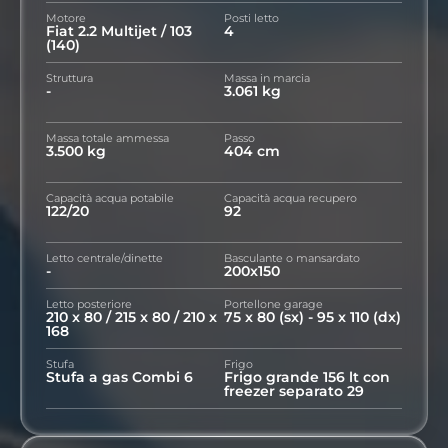
Motore
Posti letto
Fiat 2.2 Multijet / 103
4
(140)
Struttura
Massa in marcia
-
3.061 kg
Massa totale ammessa
Passo
3.500 kg
404 cm
Capacità acqua potabile
Capacità acqua recupero
122/20
92
Letto centrale/dinette
Basculante o mansardato
-
200x150
Letto posteriore
Portellone garage
210 x 80 / 215 x 80 / 210 x
75 x 80 (sx) - 95 x 110 (dx)
168
Stufa
Frigo
Stufa a gas Combi 6
Frigo grande 156 lt con
freezer separato 29