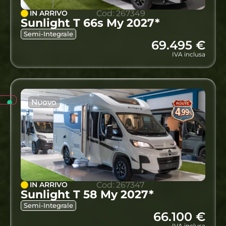
IN ARRIVO
Cod: 267349
Sunlight T 66s My 2027*
Semi-Integrale
69.495 €
IVA inclusa
Nuovo
IN ARRIVO
Cod: 267347
Sunlight T 58 My 2027*
Semi-Integrale
66.100 €
IVA inclusa