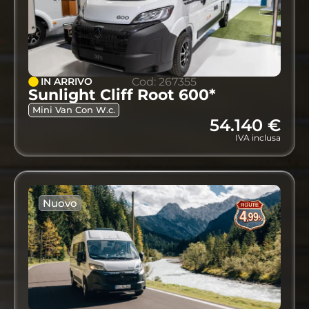
IN ARRIVO
Cod: 267355
Sunlight Cliff Root 600*
Mini Van Con W.c.
54.140 €
IVA inclusa
Nuovo