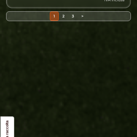
1
2
3
>