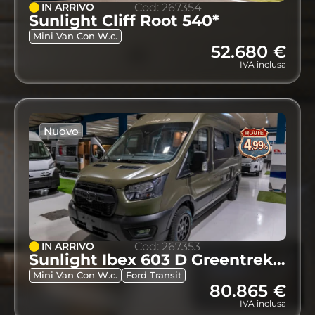
IN ARRIVO
Cod: 267354
Sunlight Cliff Root 540*
Mini Van Con W.c.
52.680 €
IVA inclusa
Nuovo
IN ARRIVO
Cod: 267353
Sunlight Ibex 603 D Greentrek 4×4 My 2027**
Mini Van Con W.c.
Ford Transit
80.865 €
IVA inclusa