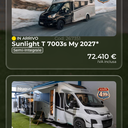
IN ARRIVO
Cod: 267351
Sunlight T 7003s My 2027*
Semi-Integrale
72.410 €
IVA inclusa
Nuovo