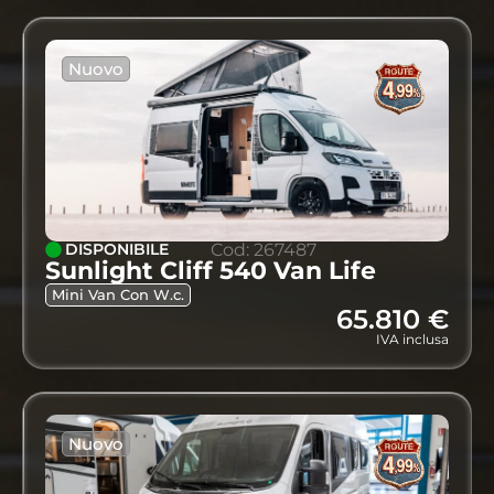
Nuovo
DISPONIBILE
Cod: 267487
Sunlight Cliff 540 Van Life
Mini Van Con W.c.
65.810 €
IVA inclusa
Nuovo