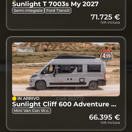
Sunlight T 7003s My 2027
Semi-Integrale
Ford Transit
71.725 €
IVA inclusa
Nuovo
IN ARRIVO
Cod: 265772
Sunlight Cliff 600 Adventure My 2027
Mini Van Con W.c.
66.395 €
IVA inclusa