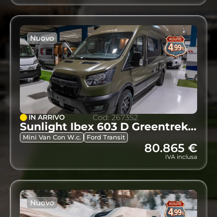
Nuovo
IN ARRIVO
Cod: 267352
Sunlight Ibex 603 D Greentrek 4×4 My 2027*
Mini Van Con W.c.
Ford Transit
80.865 €
IVA inclusa
Nuovo