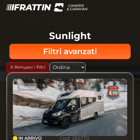
Sunlight
Filtri avanzati
X Rimuovi i filtri
Nuovo
IN ARRIVO
Cod: 265770