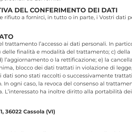
IVA DEL CONFERIMENTO DEI DATI
 rifiuto a fornirci, in tutto o in parte, i Vostri dat
SATO
el trattamento l’accesso ai dati personali. In partico
 b) delle finalità e modalità del trattamento; c) del
 d) l’aggiornamento o la rettificazione; e) la cancel
ma, blocco dei dati trattati in violazione di legge
i dati sono stati raccolti o successivamente trattati
o. In ogni caso, la revoca del consenso al trattame
L’interessato ha inoltre diritto alla portabilità de
 1, 36022 Cassola (VI)