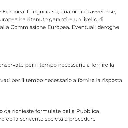
ne Europea. In ogni caso, qualora ciò avvenisse,
ropea ha ritenuto garantire un livello di
e dalla Commissione Europea. Eventuali deroghe
conservate per il tempo necessario a fornire la
rvati per il tempo necessario a fornire la risposta
 da richieste formulate dalla Pubblica
e della scrivente società a procedure