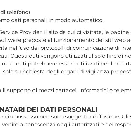
di telefono)
remo dati personali in modo automatico.
ice Provider, il sito da cui ci visitate, le pagine d
re software preposte al funzionamento dei siti web 
icita nell’uso dei protocolli di comunicazione di Int
ati. Questi dati vengono utilizzati al solo fine di 
nto. I dati potrebbero essere utilizzati per l’accer
i, solo su richiesta degli organi di vigilanza prepost
con il supporto di mezzi cartacei, informatici o tel
NATARI DEI DATI PERSONALI
trerà in possesso non sono soggetti a diffusione. Gl
 venire a conoscenza degli autorizzati e dei respo