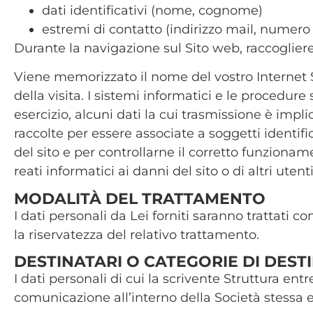
dati identificativi (nome, cognome)
estremi di contatto (indirizzo mail, numero 
Durante la navigazione sul Sito web, raccoglie
Viene memorizzato il nome del vostro Internet Serv
della visita. I sistemi informatici e le procedu
esercizio, alcuni dati la cui trasmissione è impl
raccolte per essere associate a soggetti identific
del sito e per controllarne il corretto funzioname
reati informatici ai danni del sito o di altri utent
MODALITÀ DEL TRATTAMENTO
I dati personali da Lei forniti saranno trattati 
la riservatezza del relativo trattamento.
DESTINATARI O CATEGORIE DI DESTI
I dati personali di cui la scrivente Struttura en
comunicazione all’interno della Società stessa e