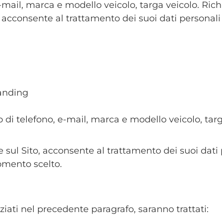
ail, marca e modello veicolo, targa veicolo. Richie
acconsente al trattamento dei suoi dati personali a
landing
di telefono, e-mail, marca e modello veicolo, targ
ul Sito, acconsente al trattamento dei suoi dati per
omento scelto.
ziati nel precedente paragrafo, saranno trattati: