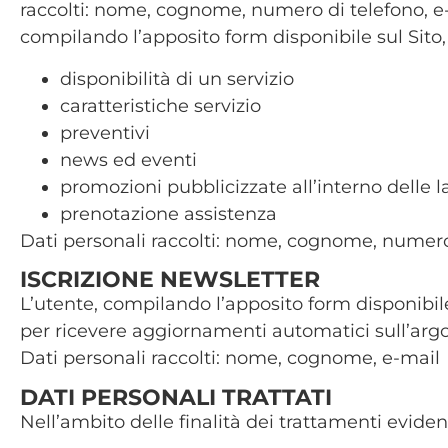
raccolti: nome, cognome, numero di telefono, e-m
compilando l’apposito form disponibile sul Sito, 
disponibilità di un servizio
caratteristiche servizio
preventivi
news ed eventi
promozioni pubblicizzate all’interno delle 
prenotazione assistenza
Dati personali raccolti: nome, cognome, numero 
ISCRIZIONE NEWSLETTER
L’utente, compilando l’apposito form disponibile s
per ricevere aggiornamenti automatici sull’arg
Dati personali raccolti: nome, cognome, e-mail
DATI PERSONALI TRATTATI
Nell’ambito delle finalità dei trattamenti eviden