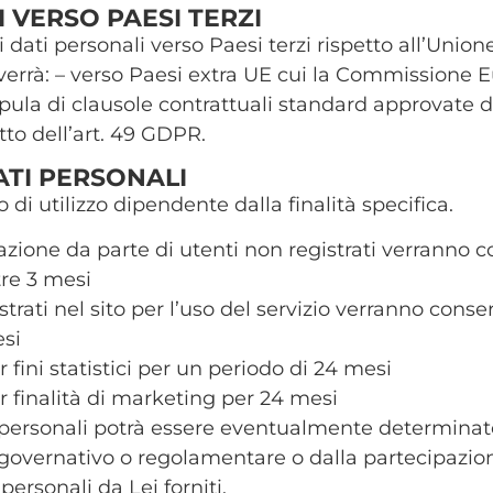
 VERSO PAESI TERZI
oi dati personali verso Paesi terzi rispetto all’Unio
errà: – verso Paesi extra UE cui la Commissione Eu
ipula di clausole contrattuali standard approvat
to dell’art. 49 GDPR.
ATI PERSONALI
 di utilizzo dipendente dalla finalità specifica.
rmazione da parte di utenti non registrati verranno 
tre 3 mesi
strati nel sito per l’uso del servizio verranno conse
esi
er fini statistici per un periodo di 24 mesi
per finalità di marketing per 24 mesi
 personali potrà essere eventualmente determinato
governativo o regolamentare o dalla partecipazion
personali da Lei forniti.