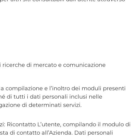
di ricerche di mercato e comunicazione
 la compilazione e l’inoltro dei moduli presenti
di tutti i dati personali inclusi nelle
azione di determinati servizi.
rvizi: Ricontatto L’utente, compilando il modulo di
sta di contatto all’Azienda. Dati personali