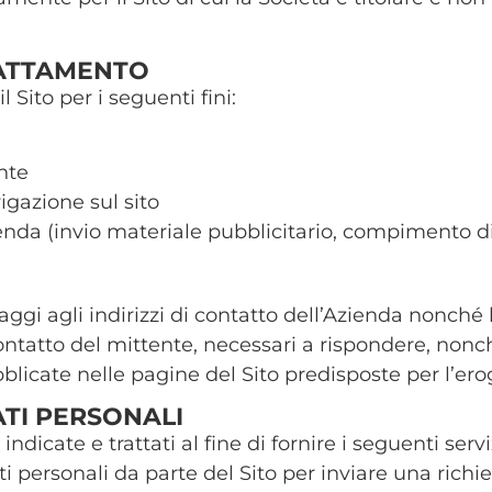
TRATTAMENTO
il Sito per i seguenti fini:
ente
igazione sul sito
zienda (invio materiale pubblicitario, compimento 
saggi agli indirizzi di contatto dell’Azienda nonché
ontatto del mittente, necessari a rispondere, nonché 
icate nelle pagine del Sito predisposte per l’erog
ATI PERSONALI
a indicate e trattati al fine di fornire i seguenti se
 personali da parte del Sito per inviare una richie