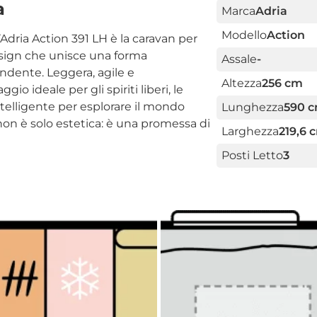
a
Marca
Adria
Modello
Action
L’Adria Action 391 LH è la caravan per
design che unisce una forma
Assale
-
ndente. Leggera, agile e
Altezza
256 cm
io ideale per gli spiriti liberi, le
elligente per esplorare il mondo
Lunghezza
590 
 non è solo estetica: è una promessa di
Larghezza
219,6 
Posti Letto
3