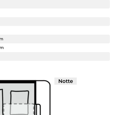
cm
cm
Notte