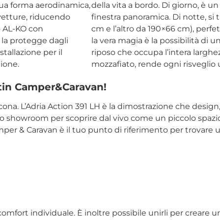
ua forma aerodinamica,
della vita a bordo. Di giorno, è u
ovetture, riducendo
finestra panoramica. Di notte, si 
io AL-KO con
cm e l’altro da 190×66 cm), perfe
 la protegge dagli
la vera magia è la possibilità di u
tallazione per il
riposo che occupa l’intera larghezz
gione.
mozzafiato, rende ogni risveglio 
attin Camper&Caravan!
icona. L’Adria Action 391 LH è la dimostrazione che design
stro showroom per scoprire dal vivo come un piccolo spazio
Camper & Caravan è il tuo punto di riferimento per trovare
n comfort individuale. È inoltre possibile unirli per crear