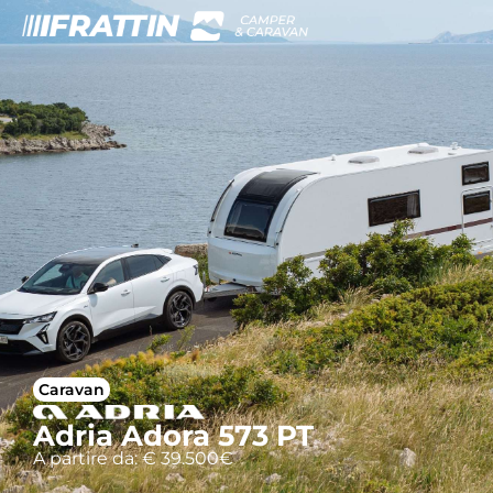
Caravan
Adria Adora 573 PT
A partire da: € 39.500€