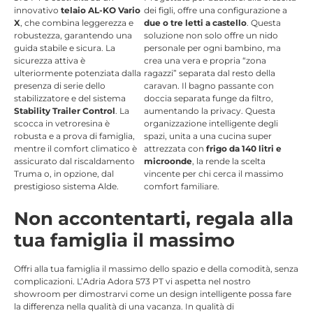
innovativo
telaio AL-KO Vario
dei figli, offre una configurazione a
X
, che combina leggerezza e
due o tre letti a castello
. Questa
robustezza, garantendo una
soluzione non solo offre un nido
guida stabile e sicura. La
personale per ogni bambino, ma
sicurezza attiva è
crea una vera e propria “zona
ulteriormente potenziata dalla
ragazzi” separata dal resto della
presenza di serie dello
caravan. Il bagno passante con
stabilizzatore e del sistema
doccia separata funge da filtro,
Stability Trailer Control
. La
aumentando la privacy. Questa
scocca in vetroresina è
organizzazione intelligente degli
robusta e a prova di famiglia,
spazi, unita a una cucina super
mentre il comfort climatico è
attrezzata con
frigo da 140 litri e
assicurato dal riscaldamento
microonde
, la rende la scelta
Truma o, in opzione, dal
vincente per chi cerca il massimo
prestigioso sistema Alde.
comfort familiare.
Non accontentarti, regala alla
tua famiglia il massimo
Offri alla tua famiglia il massimo dello spazio e della comodità, senza
complicazioni. L’Adria Adora 573 PT vi aspetta nel nostro
showroom per dimostrarvi come un design intelligente possa fare
la differenza nella qualità di una vacanza. In qualità di