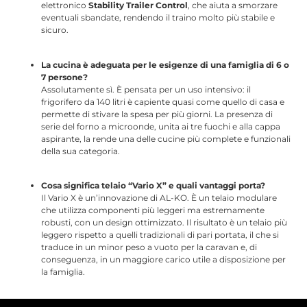
elettronico
Stability Trailer Control
, che aiuta a smorzare
eventuali sbandate, rendendo il traino molto più stabile e
sicuro.
La cucina è adeguata per le esigenze di una famiglia di 6 o
7 persone?
Assolutamente sì. È pensata per un uso intensivo: il
frigorifero da 140 litri è capiente quasi come quello di casa e
permette di stivare la spesa per più giorni. La presenza di
serie del forno a microonde, unita ai tre fuochi e alla cappa
aspirante, la rende una delle cucine più complete e funzionali
della sua categoria.
Cosa significa telaio “Vario X” e quali vantaggi porta?
Il Vario X è un’innovazione di AL-KO. È un telaio modulare
che utilizza componenti più leggeri ma estremamente
robusti, con un design ottimizzato. Il risultato è un telaio più
leggero rispetto a quelli tradizionali di pari portata, il che si
traduce in un minor peso a vuoto per la caravan e, di
conseguenza, in un maggiore carico utile a disposizione per
la famiglia.