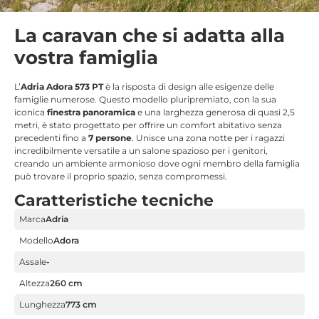
La caravan che si adatta alla
vostra famiglia
L’
Adria Adora 573 PT
è la risposta di design alle esigenze delle
famiglie numerose. Questo modello pluripremiato, con la sua
iconica
finestra panoramica
e una larghezza generosa di quasi 2,5
metri, è stato progettato per offrire un comfort abitativo senza
precedenti fino a
7 persone
. Unisce una zona notte per i ragazzi
incredibilmente versatile a un salone spazioso per i genitori,
creando un ambiente armonioso dove ogni membro della famiglia
può trovare il proprio spazio, senza compromessi.
Caratteristiche tecniche
Marca
Adria
Modello
Adora
Assale
-
Altezza
260 cm
Lunghezza
773 cm