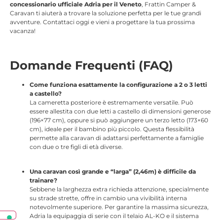
concessionario ufficiale Adria per il Veneto
, Frattin Camper &
Caravan ti aiuterà a trovare la soluzione perfetta per le tue grandi
avventure. Contattaci oggi e vieni a progettare la tua prossima
vacanza!
Domande Frequenti (FAQ)
Come funziona esattamente la configurazione a 2 o 3 letti
a castello?
La cameretta posteriore è estremamente versatile. Può
essere allestita con due letti a castello di dimensioni generose
(196×77 cm), oppure si può aggiungere un terzo letto (173×60
cm), ideale per il bambino più piccolo. Questa flessibilità
permette alla caravan di adattarsi perfettamente a famiglie
con due o tre figli di età diverse.
Una caravan così grande e “larga” (2,46m) è difficile da
trainare?
Sebbene la larghezza extra richieda attenzione, specialmente
su strade strette, offre in cambio una vivibilità interna
notevolmente superiore. Per garantire la massima sicurezza,
Adria la equipaggia di serie con il telaio AL-KO e il sistema