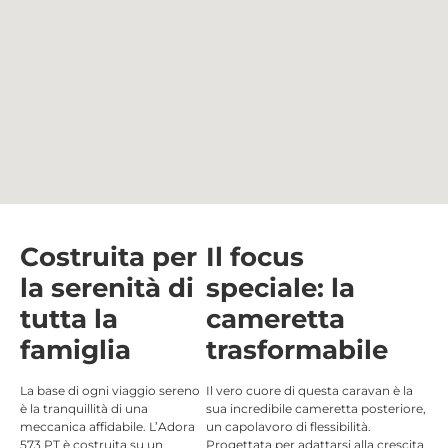
Costruita per
Il focus
la serenità di
speciale: la
tutta la
cameretta
famiglia
trasformabile
La base di ogni viaggio sereno
Il vero cuore di questa caravan è la
è la tranquillità di una
sua incredibile cameretta posteriore,
meccanica affidabile. L’Adora
un capolavoro di flessibilità.
573 PT è costruita su un
Progettata per adattarsi alla crescita