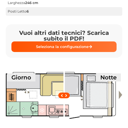
Larghezza
246 cm
Posti Letto
6
Vuoi altri dati tecnici? Scarica
subito il PDF!
Seleziona la configurazione
Giorno
Notte