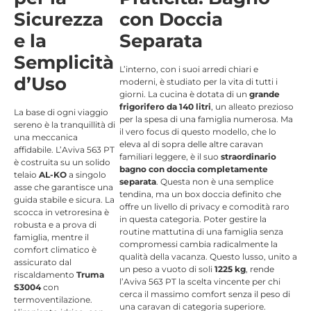
Sicurezza
con Doccia
e la
Separata
Semplicità
L’interno, con i suoi arredi chiari e
d’Uso
moderni, è studiato per la vita di tutti i
giorni.
La cucina è dotata di un
grande
frigorifero da 140 litri
, un alleato prezioso
La base di ogni viaggio
per la spesa di una famiglia numerosa.
Ma
sereno è la tranquillità di
il vero focus di questo modello, che lo
una meccanica
eleva al di sopra delle altre caravan
affidabile.
L’Aviva 563 PT
familiari leggere, è il suo
straordinario
è costruita su un solido
bagno con doccia completamente
telaio
AL-KO
a singolo
separata
. Questa non è una semplice
asse che garantisce una
tendina, ma un box doccia definito che
guida stabile e sicura
. La
offre un livello di privacy e comodità raro
scocca in vetroresina è
in questa categoria. Poter gestire la
robusta e a prova di
routine mattutina di una famiglia senza
famiglia, mentre il
compromessi cambia radicalmente la
comfort climatico è
qualità della vacanza.
Questo lusso, unito a
assicurato dal
un peso a vuoto di soli
1225 kg
, rende
riscaldamento
Truma
l’Aviva 563 PT la scelta vincente per chi
S3004
con
cerca il massimo comfort senza il peso di
termoventilazione.
una caravan di categoria superiore.