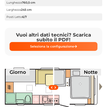
Lunghezza
760,5 cm
Larghezza
245 cm
Posti Letto
6/7
Vuoi altri dati tecnici? Scarica
subito il PDF!
Seleziona la configurazione
Giorno
Notte