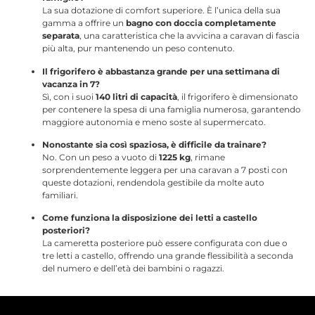
La sua dotazione di comfort superiore.
È l’unica della sua
gamma a offrire un
bagno con doccia completamente
separata
, una caratteristica che la avvicina a caravan di fascia
più alta, pur mantenendo un peso contenuto.
Il frigorifero è abbastanza grande per una settimana di
vacanza in 7?
Sì, con i suoi
140 litri di capacità
, il frigorifero è dimensionato
per contenere la spesa di una famiglia numerosa, garantendo
maggiore autonomia e meno soste al supermercato.
Nonostante sia così spaziosa, è difficile da trainare?
No. Con un peso a vuoto di
1225 kg
, rimane
sorprendentemente leggera per una caravan a 7 posti con
queste dotazioni, rendendola gestibile da molte auto
familiari.
Come funziona la disposizione dei letti a castello
posteriori?
La cameretta posteriore può essere configurata con due o
tre letti a castello
, offrendo una grande flessibilità a seconda
del numero e dell’età dei bambini o ragazzi.