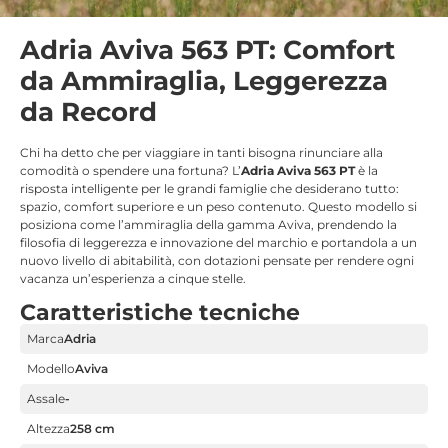
Adria Aviva 563 PT: Comfort
da Ammiraglia, Leggerezza
da Record
Chi ha detto che per viaggiare in tanti bisogna rinunciare alla
comodità o spendere una fortuna? L’
Adria Aviva 563 PT
è la
risposta intelligente per le grandi famiglie che desiderano tutto:
spazio, comfort superiore e un peso contenuto. Questo modello si
posiziona come l’ammiraglia della gamma Aviva, prendendo la
filosofia di leggerezza e innovazione del marchio e portandola a un
nuovo livello di abitabilità, con dotazioni pensate per rendere ogni
vacanza un’esperienza a cinque stelle.
Caratteristiche tecniche
Marca
Adria
Modello
Aviva
Assale
-
Altezza
258 cm