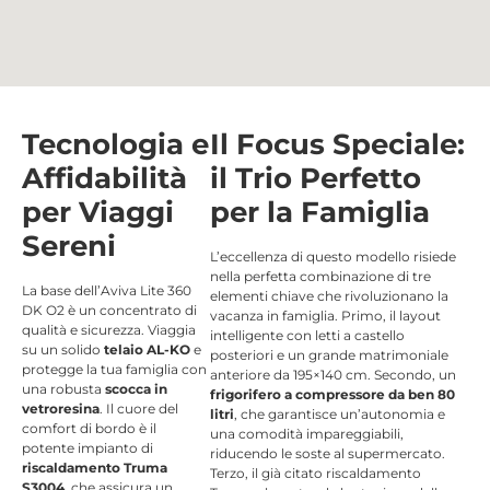
Tecnologia e
Il Focus Speciale:
Affidabilità
il Trio Perfetto
per Viaggi
per la Famiglia
Sereni
L’eccellenza di questo modello risiede
nella perfetta combinazione di tre
La base dell’Aviva Lite 360
elementi chiave che rivoluzionano la
DK O2 è un concentrato di
vacanza in famiglia.
Primo, il layout
qualità e sicurezza.
Viaggia
intelligente con letti a castello
su un solido
telaio AL-KO
e
posteriori e un grande matrimoniale
protegge la tua famiglia con
anteriore da 195×140 cm
.
Secondo, un
una robusta
scocca in
frigorifero a compressore da ben 80
vetroresina
.
Il cuore del
litri
, che garantisce un’autonomia e
comfort di bordo è il
una comodità impareggiabili,
potente impianto di
riducendo le soste al supermercato.
riscaldamento Truma
Terzo, il già citato riscaldamento
S3004
, che assicura un