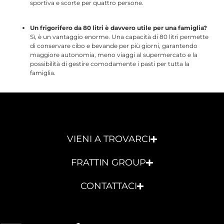
sportiva e scorte per quattro persone.
Un frigorifero da 80 litri è davvero utile per una famiglia?
Sì, è un vantaggio enorme.
Una capacità di 80 litri
permette
di conservare cibo e bevande per più giorni, garantendo
maggiore autonomia, meno viaggi al supermercato e la
possibilità di gestire comodamente i pasti per tutta la
famiglia.
VIENI A TROVARCI
FRATTIN GROUP
CONTATTACI