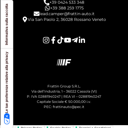
+39 0424 533 348
Informativa sulla raccolta
+39 388 259 1775
lead.camper@frattin-auto.it
Via San Paolo 2, 36028 Rossano Veneto
Le tue preferenze relative alla privacy
Frattin Group S.R.L.
Via dell’Industria, 1 – 36022 Cassola (VI)
P. IVA 02881940247 | REA VI – 02881940247
Capitale Sociale € 50.000,00 i.v.
PEC: frattinauto@pec.it
Privacy Policy
Cookie Policy
Termini e Condizioni