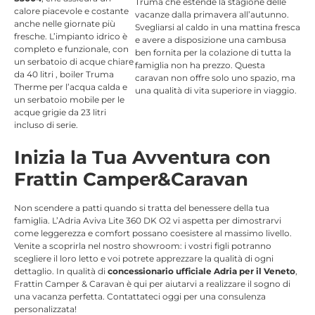
Truma
che estende la stagione delle
calore piacevole e costante
vacanze dalla primavera all’autunno.
anche nelle giornate più
Svegliarsi al caldo in una mattina fresca
fresche.
L’impianto idrico è
e avere a disposizione una cambusa
completo e funzionale, con
ben fornita per la colazione di tutta la
un serbatoio di acque chiare
famiglia non ha prezzo. Questa
da 40 litri
, boiler Truma
caravan non offre solo uno spazio, ma
Therme per l’acqua calda
e
una qualità di vita superiore in viaggio.
un serbatoio mobile per le
acque grigie da 23 litri
incluso di serie
.
Inizia la Tua Avventura con
Frattin Camper&Caravan
Non scendere a patti quando si tratta del benessere della tua
famiglia. L’Adria Aviva Lite 360 DK O2 vi aspetta per dimostrarvi
come leggerezza e comfort possano coesistere al massimo livello.
Venite a scoprirla nel nostro showroom: i vostri figli potranno
scegliere il loro letto e voi potrete apprezzare la qualità di ogni
dettaglio. In qualità di
concessionario ufficiale Adria per il Veneto
,
Frattin Camper & Caravan è qui per aiutarvi a realizzare il sogno di
una vacanza perfetta. Contattateci oggi per una consulenza
personalizzata!