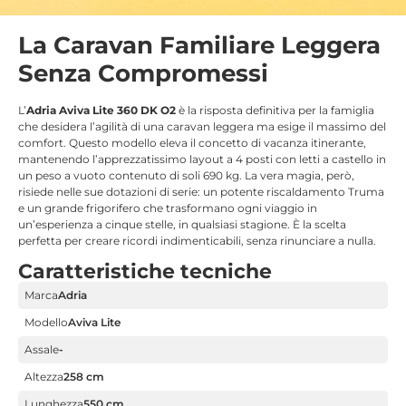
La Caravan Familiare Leggera
Senza Compromessi
L’
Adria Aviva Lite 360 DK O2
è la risposta definitiva per la famiglia
che desidera l’agilità di una caravan leggera ma esige il massimo del
comfort.
Questo modello eleva il concetto di vacanza itinerante,
mantenendo l’apprezzatissimo layout a 4 posti con letti a castello in
un peso a vuoto contenuto di soli 690 kg
. La vera magia, però,
risiede nelle sue dotazioni di serie: un potente riscaldamento Truma
e un grande frigorifero che trasformano ogni viaggio in
un’esperienza a cinque stelle, in qualsiasi stagione. È la scelta
perfetta per creare ricordi indimenticabili, senza rinunciare a nulla.
Caratteristiche tecniche
Marca
Adria
Modello
Aviva Lite
Assale
-
Altezza
258 cm
Lunghezza
550 cm