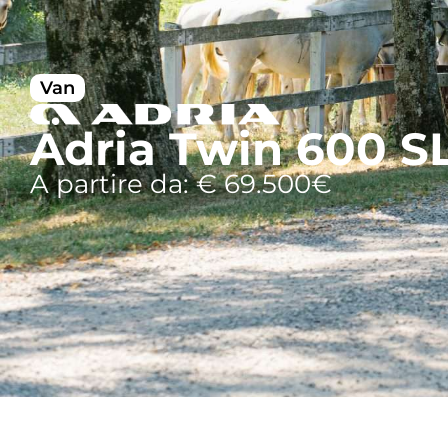
Van
Adria Twin 600 S
A partire da: € 69.500€