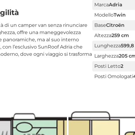
Marca
Adria
gilità
Modello
Twin
ertà di un camper van senza rinunciare
Base
Citroën
lunghezza, offre una maneggevolezza
Altezza
259 cm
ade panoramiche, ma al suo interno
Lunghezza
599,8
”, con l’esclusivo SunRoof Adria che
moderno, dove ogni viaggio si trasforma
Larghezza
205 c
Posti Letto
2
Posti Omologati