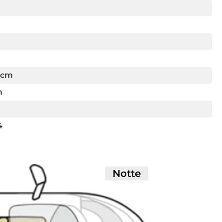
 cm
m
4
Notte