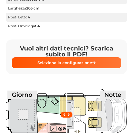
Larghezza
205 cm
Posti Letto
4
Posti Omologati
4
Vuoi altri dati tecnici? Scarica
subito il PDF!
Seleziona la configurazione
Giorno
Notte