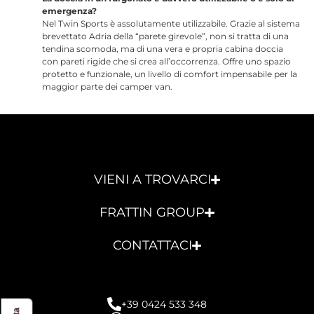
emergenza?
Nel Twin Sports è assolutamente utilizzabile. Grazie al sistema
brevettato Adria della “parete girevole”, non si tratta di una
tendina scomoda, ma di una vera e propria cabina doccia
con pareti rigide che si crea all’occorrenza. Offre uno spazio
protetto e funzionale, un livello di comfort impensabile per la
maggior parte dei camper van.
VIENI A TROVARCI
FRATTIN GROUP
CONTATTACI
+39 0424 533 348