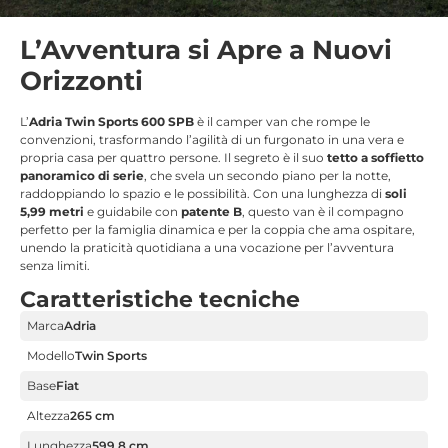
L’Avventura si Apre a Nuovi
Orizzonti
L’
Adria Twin Sports 600 SPB
è il camper van che rompe le
convenzioni, trasformando l’agilità di un furgonato in una vera e
propria casa per quattro persone. Il segreto è il suo
tetto a soffietto
panoramico di serie
, che svela un secondo piano per la notte,
raddoppiando lo spazio e le possibilità. Con una lunghezza di
soli
5,99 metri
e guidabile con
patente B
, questo van è il compagno
perfetto per la famiglia dinamica e per la coppia che ama ospitare,
unendo la praticità quotidiana a una vocazione per l’avventura
senza limiti.
Caratteristiche tecniche
Marca
Adria
Modello
Twin Sports
Base
Fiat
Altezza
265 cm
Lunghezza
599,8 cm