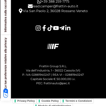
Informativa sulla raccolta
+39 388 259 1775
lead.camper@frattin-auto.it
Via San Paolo 2, 36028 Rossano Veneto
Le tue preferenze relative alla privacy
Frattin Group S.R.L.
Via dell’Industria, 1 – 36022 Cassola (VI)
P. IVA 02881940247 | REA VI – 02881940247
Capitale Sociale € 50.000,00 i.v.
PEC: frattinauto@pec.it
Privacy Policy
Cookie Policy
Termini e Condizioni
Modulo di whistleblowing