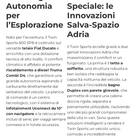
Autonomia
Speciale: le
per
Innovazioni
l’Esplorazione
Salva-Spazio
Adria
Nato per l’avventura, il Twin
Sports 600 SPB è costruito sul
Il Twin Sports eccelle grazie a due
versatile
telaio Fiat Ducato
e
geniali innovazioni Adria che
arricchito con una dotazione
massimizzano il comfort in un
tecnica di alto livello.
Il comfort
furgonato. La prima è il
tetto a
climatico è affidato al potente
soffietto
, una struttura robusta e
riscaldamento a diesel Truma
ben isolata che raddoppia la
Combi D4
, che garantisce una
capacità notturna del veicolo. La
grande autonomia aspirando il
seconda è l’incredibile
bagno
carburante direttamente dal
Duplex con parete girevole
, che
serbatoio del veicolo.
La plancia
permette di creare una cabina
di comando è un centro
doccia rigida, separata e
tecnologico, con il sistema di
pienamente utilizzabile, risolvendo
infotainment Uconnect da 10″
uno dei più grandi compromessi
con navigatore
e la retrocamera
della vita in van. Sono queste
inclusi di serie
, per viaggi sempre
soluzioni intelligenti a rendere il
connessi e in totale sicurezza.
Twin Sports un veicolo unico,
comodo e incredibilmente