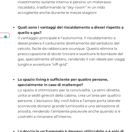
rivestimento isolante interno e persino un materasso
riscaldato
, trasformando la “sky-room” in un nido
accogliente anche durante le mezze stagioni.
Quali sono i vantaggi del riscaldamento a diesel rispetto a
quello a gas?
Il vantaggio principale è l’autonomia. Il riscaldamento a
diesel preleva il carburante direttamente dal serbatoio del
veicolo, facile da rabboccare ovunque. Questo elimina la
preoccupazione di dover trovare e sostituire le bombole del
gas, specialmente all’estero, rendendo il van ideale per viaggi
lunghi e avventure “off-grid”.
Lo spazio living è sufficiente per quattro persone,
specialmente in caso di maltempo?
Lo spazio è ottimizzato per la convivialità. La semi-dinette,
unita ai sedili girevoli della cabina, crea un’area per quattro
persone. L’esclusivo Sky-roof Adria e l’ampia porta laterale
scorrevole donano grande luminosità e una sensazione di
ariosità, rendendo l’ambiente piacevole anche quando si è
costretti a rimanere all’interno.
La doccia in un furgonato è davvero utilizzabile o è solo di