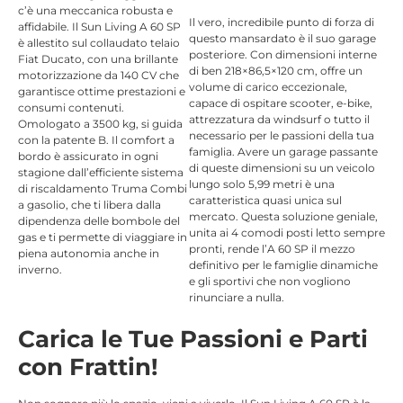
c’è una meccanica robusta e
Il vero, incredibile punto di forza di
affidabile. Il Sun Living A 60 SP
questo mansardato è il suo garage
è allestito sul collaudato telaio
posteriore. Con dimensioni interne
Fiat Ducato, con una brillante
di ben 218×86,5×120 cm, offre un
motorizzazione da 140 CV che
volume di carico eccezionale,
garantisce ottime prestazioni e
capace di ospitare scooter, e-bike,
consumi contenuti.
attrezzatura da windsurf o tutto il
Omologato a 3500 kg, si guida
necessario per le passioni della tua
con la patente B. Il comfort a
famiglia. Avere un garage passante
bordo è assicurato in ogni
di queste dimensioni su un veicolo
stagione dall’efficiente sistema
lungo solo 5,99 metri è una
di riscaldamento Truma Combi
caratteristica quasi unica sul
a gasolio, che ti libera dalla
mercato. Questa soluzione geniale,
dipendenza delle bombole del
unita ai 4 comodi posti letto sempre
gas e ti permette di viaggiare in
pronti, rende l’A 60 SP il mezzo
piena autonomia anche in
definitivo per le famiglie dinamiche
inverno.
e gli sportivi che non vogliono
rinunciare a nulla.
Carica le Tue Passioni e Parti
con Frattin!