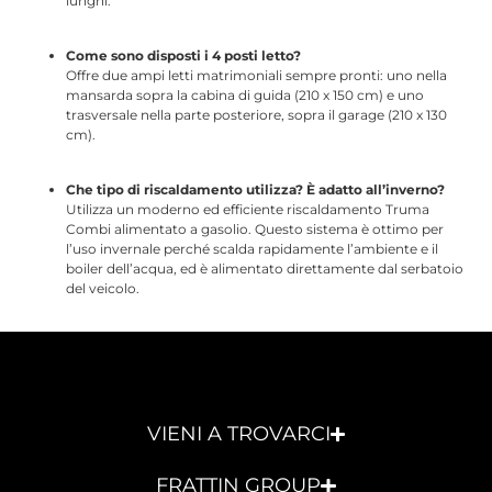
lunghi.
Come sono disposti i 4 posti letto?
Offre due ampi letti matrimoniali sempre pronti: uno nella
mansarda sopra la cabina di guida (210 x 150 cm) e uno
trasversale nella parte posteriore, sopra il garage (210 x 130
cm).
Che tipo di riscaldamento utilizza? È adatto all’inverno?
Utilizza un moderno ed efficiente riscaldamento Truma
Combi alimentato a gasolio. Questo sistema è ottimo per
l’uso invernale perché scalda rapidamente l’ambiente e il
boiler dell’acqua, ed è alimentato direttamente dal serbatoio
del veicolo.
VIENI A TROVARCI
FRATTIN GROUP