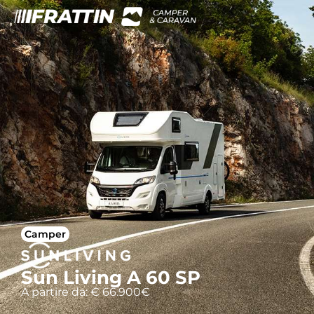
Camper
Sun Living A 60 SP
A partire da: € 66.900€