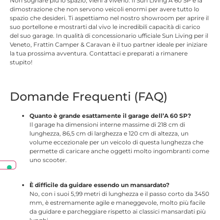
Non sognare più lo spazio, vieni a viverlo. Il Sun Living A 60 SP è la
dimostrazione che non servono veicoli enormi per avere tutto lo
spazio che desideri. Ti aspettiamo nel nostro showroom per aprire il
suo portellone e mostrarti dal vivo le incredibili capacità di carico
del suo garage. In qualità di concessionario ufficiale Sun Living per il
Veneto, Frattin Camper & Caravan è il tuo partner ideale per iniziare
la tua prossima avventura. Contattaci e preparati a rimanere
stupito!
Domande Frequenti (FAQ)
Quanto è grande esattamente il garage dell’A 60 SP?
Il garage ha dimensioni interne massime di 218 cm di
lunghezza, 86,5 cm di larghezza e 120 cm di altezza, un
volume eccezionale per un veicolo di questa lunghezza che
permette di caricare anche oggetti molto ingombranti come
uno scooter.
È difficile da guidare essendo un mansardato?
No, con i suoi 5,99 metri di lunghezza e il passo corto da 3450
mm, è estremamente agile e maneggevole, molto più facile
da guidare e parcheggiare rispetto ai classici mansardati più