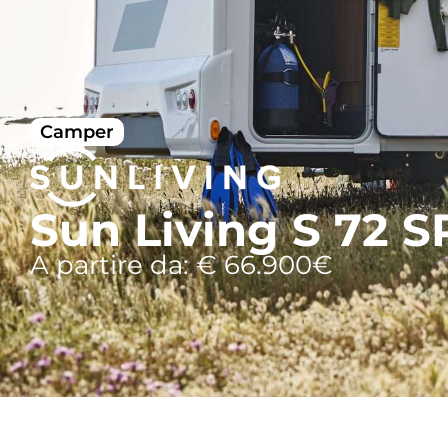
Camper
Sun Living S 72 S
A partire da: € 66.900€