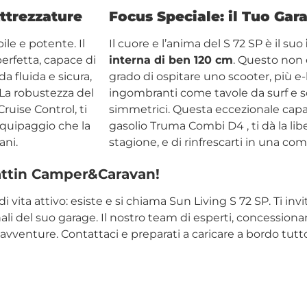
ttrezzature
Focus Speciale: il Tuo Ga
ile e potente. Il
Il cuore e l’anima del S 72 SP è il suo
perfetta, capace di
interna di ben 120 cm
. Questo non 
da fluida e sicura,
grado di ospitare uno scooter, più e-
La robustezza del
ingombranti come tavole da surf e s
 Cruise Control
, ti
simmetrici
.
Questa eccezionale capac
equipaggio che la
gasolio Truma Combi D4
, ti dà la l
ani.
stagione, e di rinfrescarti in una c
rattin Camper&Caravan!
di vita attivo: esiste e si chiama Sun Living S 72 SP. Ti 
i del suo garage. Il nostro team di esperti, concessionar
avventure. Contattaci e preparati a caricare a bordo tutt