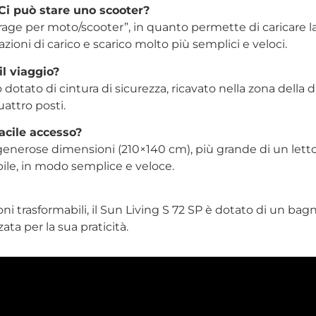
 Ci può stare uno scooter?
rage per moto/scooter”, in quanto permette di caricare la
ioni di carico e scarico molto più semplici e veloci.
l viaggio?
 dotato di cintura di sicurezza, ricavato nella zona della
uattro posti.
facile accesso?
 generose dimensioni (210×140 cm)
, più grande di un lett
le, in modo semplice e veloce.
uzioni trasformabili, il Sun Living S 72 SP è dotato di un 
ta per la sua praticità.