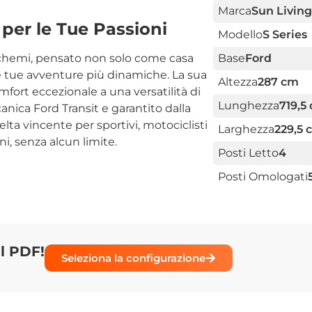
Marca
Sun Living
 per le Tue Passioni
Modello
S Series
 schemi, pensato non solo come casa
Base
Ford
 tue avventure più dinamiche. La sua
Altezza
287 cm
mfort eccezionale a una versatilità di
Lunghezza
719,5
nica Ford Transit e garantito dalla
lta vincente per sportivi, motociclisti
Larghezza
229,5 
i, senza alcun limite.
Posti Letto
4
Posti Omologati
il PDF!
Seleziona la configurazione