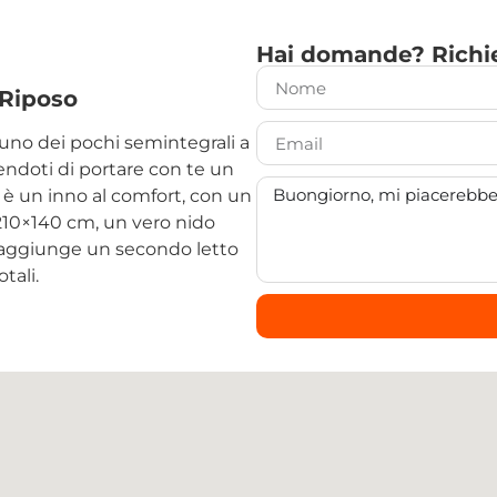
Hai domande? Richie
 Riposo
 uno dei pochi semintegrali a
endoti di portare con te un
 è un inno al comfort, con un
 210×140 cm
, un vero nido
 aggiunge un secondo letto
otali
.