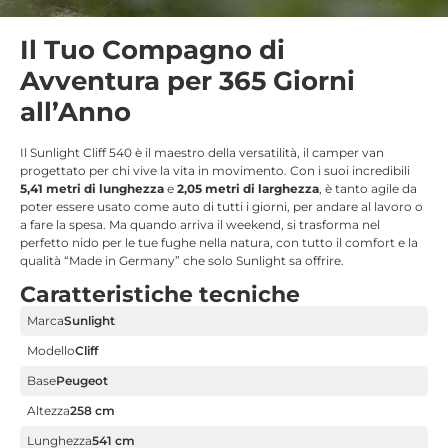
Il Tuo Compagno di
Avventura per 365 Giorni
all’Anno
Il Sunlight Cliff 540 è il maestro della versatilità, il camper van
progettato per chi vive la vita in movimento.
Con i suoi incredibili
5,41 metri di lunghezza
e
2,05 metri di larghezza
, è tanto agile da
poter essere usato come auto di tutti i giorni, per andare al lavoro o
a fare la spesa. Ma quando arriva il weekend, si trasforma nel
perfetto nido per le tue fughe nella natura, con tutto il comfort e la
qualità “Made in Germany” che solo Sunlight sa offrire.
Caratteristiche tecniche
Marca
Sunlight
Modello
Cliff
Base
Peugeot
Altezza
258 cm
Lunghezza
541 cm