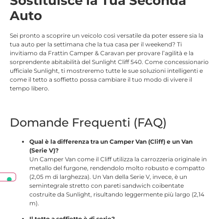
Sostituisce la Tua Seconda
Auto
Sei pronto a scoprire un veicolo così versatile da poter essere sia la
tua auto per la settimana che la tua casa per il weekend? Ti
invitiamo da Frattin Camper & Caravan per provare l’agilità e la
sorprendente abitabilità del Sunlight Cliff 540. Come concessionario
ufficiale Sunlight, ti mostreremo tutte le sue soluzioni intelligenti e
come il tetto a soffietto possa cambiare il tuo modo di vivere il
tempo libero.
Domande Frequenti (FAQ)
Qual è la differenza tra un Camper Van (Cliff) e un Van
(Serie V)?
Un Camper Van come il Cliff utilizza la carrozzeria originale in
metallo del furgone, rendendolo molto robusto e compatto
(2,05 m di larghezza)
. Un Van della Serie V, invece, è un
semintegrale stretto con pareti sandwich coibentate
costruite da Sunlight, risultando leggermente più largo (2,14
m).
Il tetto a soffietto è di serie?