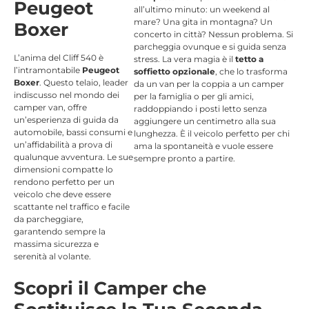
Peugeot
all’ultimo minuto: un weekend al
mare? Una gita in montagna? Un
Boxer
concerto in città? Nessun problema. Si
parcheggia ovunque e si guida senza
L’anima del Cliff 540 è
stress.
La vera magia è il
tetto a
l’intramontabile
Peugeot
soffietto opzionale
, che lo trasforma
Boxer
. Questo telaio, leader
da un van per la coppia a un camper
indiscusso nel mondo dei
per la famiglia o per gli amici,
camper van, offre
raddoppiando i posti letto
senza
un’esperienza di guida da
aggiungere un centimetro alla sua
automobile, bassi consumi e
lunghezza. È il veicolo perfetto per chi
un’affidabilità a prova di
ama la spontaneità e vuole essere
qualunque avventura. Le sue
sempre pronto a partire.
dimensioni compatte lo
rendono perfetto per un
veicolo che deve essere
scattante nel traffico e facile
da parcheggiare,
garantendo sempre la
massima sicurezza e
serenità al volante.
Scopri il Camper che