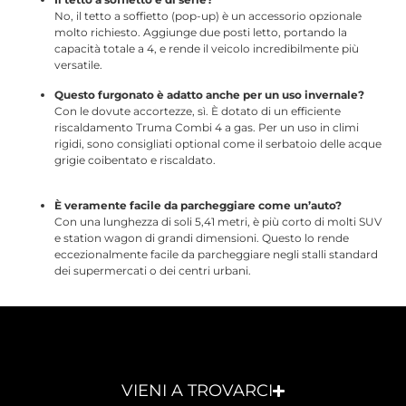
No, il tetto a soffietto (pop-up) è un accessorio opzionale
molto richiesto.
Aggiunge due posti letto, portando la
capacità totale a 4, e rende il veicolo incredibilmente più
versatile.
Questo furgonato è adatto anche per un uso invernale?
Con le dovute accortezze, sì. È dotato di un efficiente
riscaldamento Truma Combi 4 a gas. Per un uso in climi
rigidi, sono consigliati optional come il serbatoio delle acque
grigie coibentato e riscaldato.
È veramente facile da parcheggiare come un’auto?
Con una lunghezza di soli 5,41 metri
, è più corto di molti SUV
e station wagon di grandi dimensioni. Questo lo rende
eccezionalmente facile da parcheggiare negli stalli standard
dei supermercati o dei centri urbani.
VIENI A TROVARCI