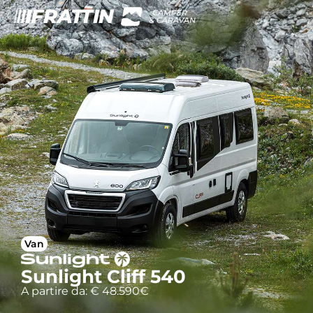
Van
Sunlight Cliff 540
A partire da: € 48.590€