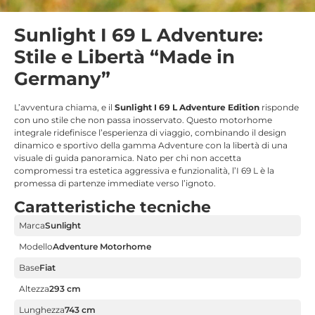
Sunlight I 69 L Adventure:
Stile e Libertà “Made in
Germany”
L’avventura chiama, e il
Sunlight I 69 L Adventure Edition
risponde
con uno stile che non passa inosservato. Questo motorhome
integrale ridefinisce l’esperienza di viaggio, combinando il design
dinamico e sportivo della gamma Adventure con la libertà di una
visuale di guida panoramica. Nato per chi non accetta
compromessi tra estetica aggressiva e funzionalità, l’I 69 L è la
promessa di partenze immediate verso l’ignoto.
Caratteristiche tecniche
Marca
Sunlight
Modello
Adventure Motorhome
Base
Fiat
Altezza
293 cm
Lunghezza
743 cm