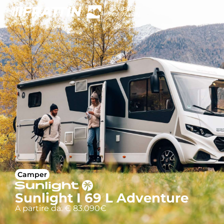
Camper
Sunlight I 69 L Adventure
A partire da: € 83.090€