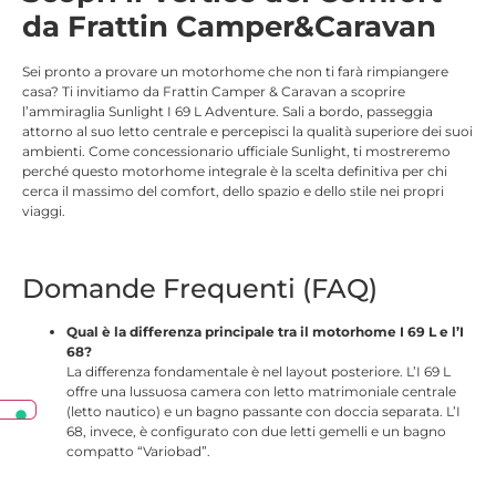
da Frattin Camper&Caravan
Sei pronto a provare un motorhome che non ti farà rimpiangere
casa? Ti invitiamo da Frattin Camper & Caravan a scoprire
l’ammiraglia Sunlight I 69 L Adventure. Sali a bordo, passeggia
attorno al suo letto centrale e percepisci la qualità superiore dei suoi
ambienti. Come concessionario ufficiale Sunlight, ti mostreremo
perché questo motorhome integrale è la scelta definitiva per chi
cerca il massimo del comfort, dello spazio e dello stile nei propri
viaggi.
Domande Frequenti (FAQ)
Qual è la differenza principale tra il motorhome I 69 L e l’I
68?
La differenza fondamentale è nel layout posteriore. L’I 69 L
offre una lussuosa camera con letto matrimoniale centrale
(letto nautico) e un bagno passante con doccia separata. L’I
68, invece, è configurato con due letti gemelli e un bagno
compatto “Variobad”.