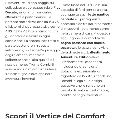
L Adventure Edition poggia sul
Il vero lusso dell’I 69 L è la sua
collaudato e apprezzato telaio
Fiat
capacità di farti sentire a casa,
Ducato
, sinonimo mondiale di
ovunque tu sia. Il
letto nautico
affidabilità e performance. La
centrale
è il protagonista:
potente motorizzazione da 140 CV
accessibile da tre lati, ti permette
e i sistemi di sicurezza attiva come
di muoverti liberamente come
ABS, ESP e ASR garantiscono una
nella camera di casa.
A questo si
guida stabile e sicura in ogni
aggiungono la comodità del
condizione. La scocca, con tetto e
bagno passante con doccia
parete posteriore in robusta
separata
e lo spazio conviviale
vetroresina, protegge l’equipaggio
della dinette a L. L’
allestimento
dagli elementi, mentre la
Adventure Edition
eleva
coibentazione di alta qualità e il
ulteriormente l’esperienza,
riscaldamento Truma Combi 6
includendo di serie una
assicurano un microclima ideale,
dotazione eccezionale: un
sia nelle fughe estive che nelle
frigorifero da 156 litri
, il tendalino,
avventure invernali.
i cerchi in lega e un design
esclusivo che lo rendono un
veicolo dal valore inestimabile,
pronto per ogni avventura.
Scopri il Vertice del Comfort