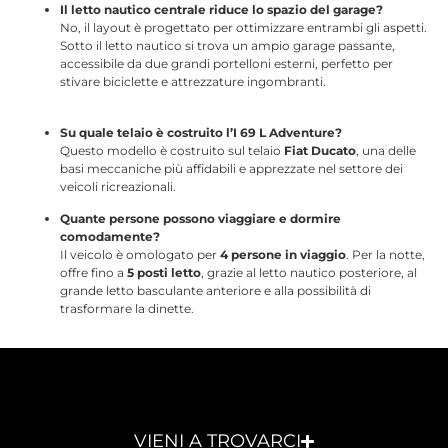
Il letto nautico centrale riduce lo spazio del garage?
No, il layout è progettato per ottimizzare entrambi gli aspetti.
Sotto il letto nautico si trova un ampio garage passante,
accessibile da due grandi portelloni esterni, perfetto per
stivare biciclette e attrezzature ingombranti.
Su quale telaio è costruito l’I 69 L Adventure?
Questo modello è costruito sul telaio
Fiat Ducato
, una delle
basi meccaniche più affidabili e apprezzate nel settore dei
veicoli ricreazionali.
Quante persone possono viaggiare e dormire
comodamente?
Il veicolo è omologato per
4 persone in viaggio
.
Per la notte,
offre fino a
5 posti letto
, grazie al letto nautico posteriore, al
grande letto basculante anteriore e alla possibilità di
trasformare la dinette.
VIENI A TROVARCI