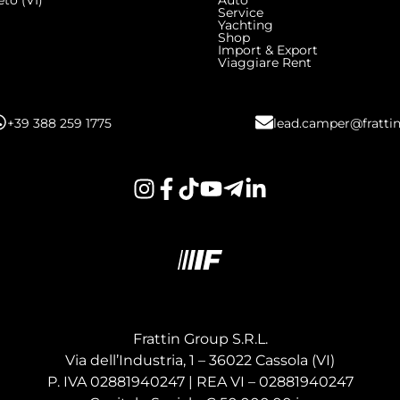
to (VI)
Auto
Service
Yachting
Shop
Import & Export
Viaggiare Rent
+39 388 259 1775
lead.camper@frattin
Frattin Group S.R.L.
Via dell’Industria, 1 – 36022 Cassola (VI)
P. IVA 02881940247 | REA VI – 02881940247