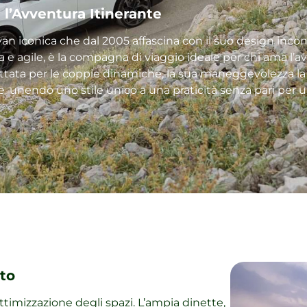
r l’Avventura Itinerante
avan iconica che dal 2005 affascina con il suo design incon
 e agile, è la compagna di viaggio ideale per chi ama l’
ttata per le coppie dinamiche, la sua maneggevolezza la
, unendo uno stile unico a una praticità senza pari per u
ato
ottimizzazione degli spazi. L’ampia dinette,