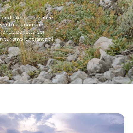
fondibile e le sue linee
avventura e non vuole
 rende perfetta per
n turismo itinerante di