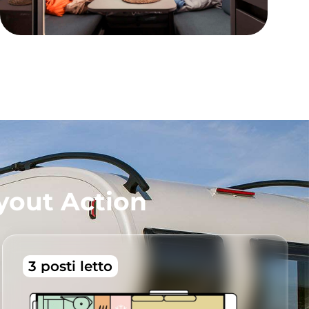
ayout Action
3 posti letto