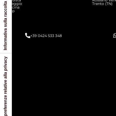
Acquista
Rossano Vene
Informativa sulla raccolta
Noleggio
Trento (TN)
Officina
Shop
+39 0424 533 348
Le tue preferenze relative alla privacy