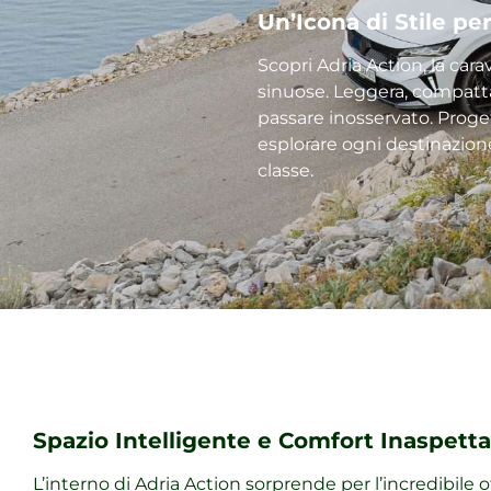
Un’Icona di Stile pe
Scopri Adria Action, la car
sinuose. Leggera, compatta
passare inosservato. Proge
esplorare ogni destinazione
classe.
Spazio Intelligente e Comfort Inaspett
L’interno di Adria Action sorprende per l’incredibile 